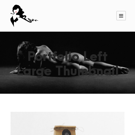
Portfolio Left
Large Thumbnail